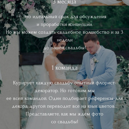
3 месяца
Это идеальный срок для обсуждения
и проработки концепции.
Но мы можем создать свадебное волшебство и за 3
недели
до вашей свадьбы!
1 команда
Курирует каждую свадьбу опытный флорист-
декоратор. Но готовим мы
её всей командой. Один подбирает референсы для
декора, другой переводит всё на язык цветов...
Представляете, как мы ждём фото
со свадьбы!