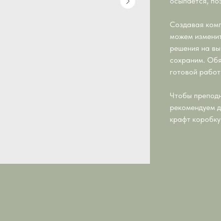
осыпается, поэ
Создавая комп
можем изменит
решения на вы
сохраним. Обя
готовой работ
Чтобы преподн
рекомендуем д
крафт коробку