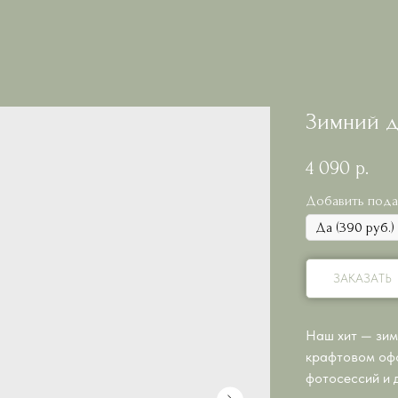
Зимний д
4 090
р.
Добавить пода
ЗАКАЗАТЬ
Наш хит — зим
крафтовом офо
фотосессий и 